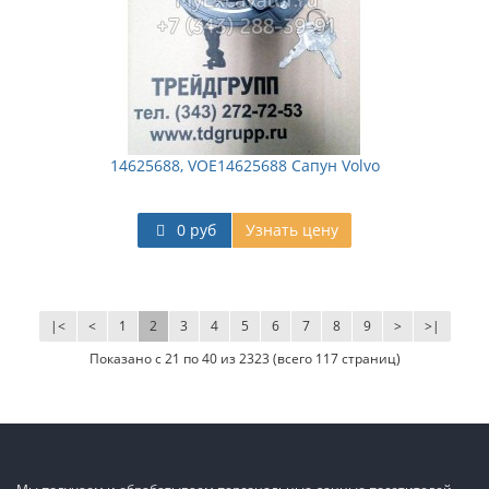
14625688, VOE14625688 Сапун Volvo
0 руб
Узнать цену
|<
<
1
2
3
4
5
6
7
8
9
>
>|
Показано с 21 по 40 из 2323 (всего 117 страниц)