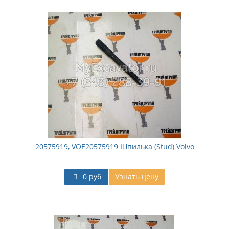
20575919, VOE20575919 Шпилька (Stud) Volvo
0 руб
Узнать цену