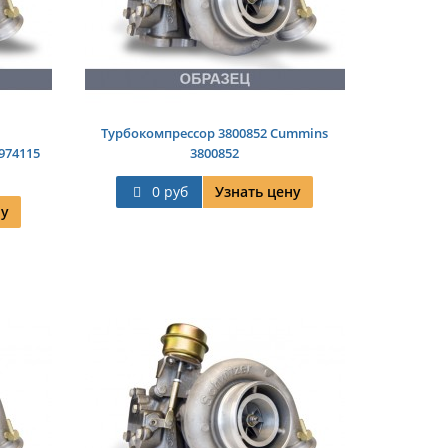
Турбокомпрессор 3800852 Cummins
974115
3800852
0 руб
Узнать цену
ну