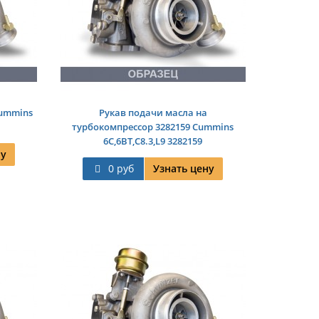
Cummins
Рукав подачи масла на
турбокомпрессор 3282159 Cummins
6C,6BT,C8.3,L9 3282159
ну
0 руб
Узнать цену