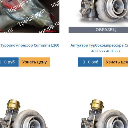
 Турбокомпрессор Cummins L360
Актуатор турбокомпрессора 
4030227 4030227
0 руб
Узнать цену
0 руб
Узнать це