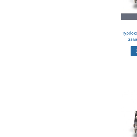
Турбок
заме