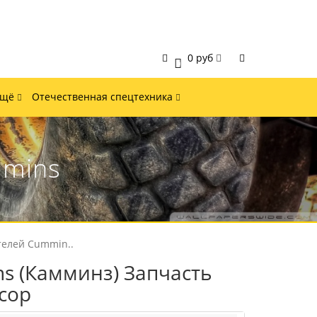
0 руб
0
Ещё
Отечественная спецтехника
mmins
телей Cummin..
s (Камминз) Запчасть
сор