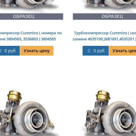
омпрессор Cummins ( номера по
Турбокомпрессор Cummins ( но
не 3804565, 3536803 ) 3804565
замене 4035199,2881891,4035201 
0 руб
Узнать цену
0 руб
Узнать це