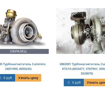
45 Турбонагнетатель Cummins
2882091 Турбонагнетатель C
(4051099, 4050243)
KTA19 (4033471; 3767941; 359
3529870)
0 руб
Узнать цену
0 руб
Узнать це