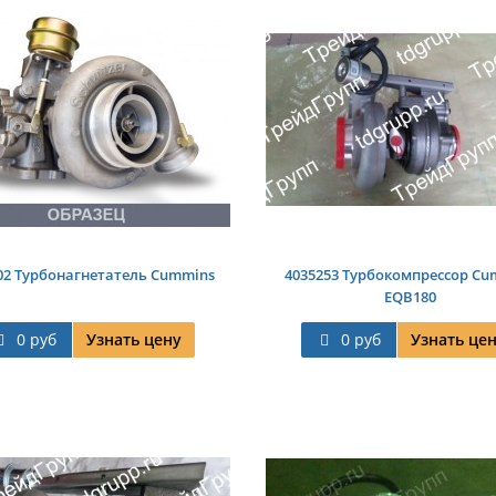
02 Турбонагнетатель Cummins
4035253 Турбокомпрессор Cu
EQB180
0 руб
Узнать цену
0 руб
Узнать це