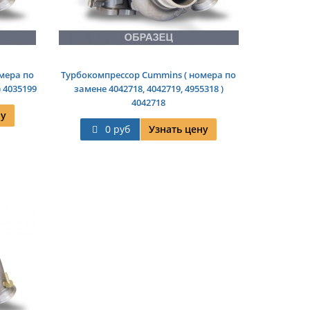
мера по
Турбокомпрессор Cummins ( номера по
) 4035199
замене 4042718, 4042719, 4955318 )
4042718
ну
0 руб
Узнать цену