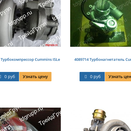
 Турбокомпрессор Cummins ISLe
4089714 Турбонагнетатель C
0 руб
Узнать цену
0 руб
Узнать це