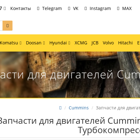
7
Контакты
Telegram
VK
Instagram
MAX
Komatsu
Doosan
Hyundai
XCMG
JCB
Volvo
Hitachi
асти для двигателей Cu
Cummins
Запчасти для двига
Запчасти для двигателей Cummin
Турбокомпрес