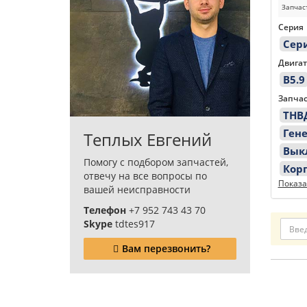
Запчас
Серия
Сер
Двигат
B5.9
Запчас
ТНВ
Ген
Теплых Евгений
Вык
Помогу с подбором запчастей,
Кор
отвечу на все вопросы по
Показа
вашей неисправности
Телефон
+7 952 743 43 70
Skype
tdtes917
Вам перезвонить?