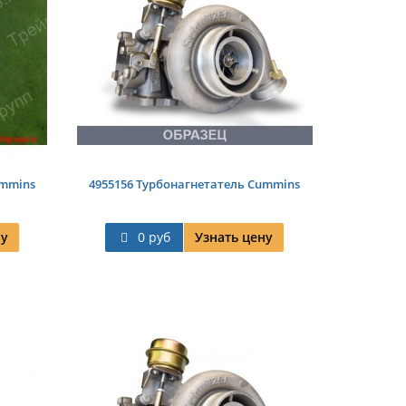
ummins
4955156 Турбонагнетатель Cummins
ну
0 руб
Узнать цену