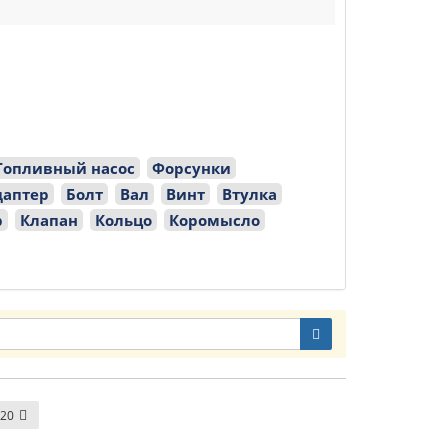
Топливный насос
Форсунки
даптер
Болт
Вал
Винт
Втулка
р
Клапан
Кольцо
Коромысло
20