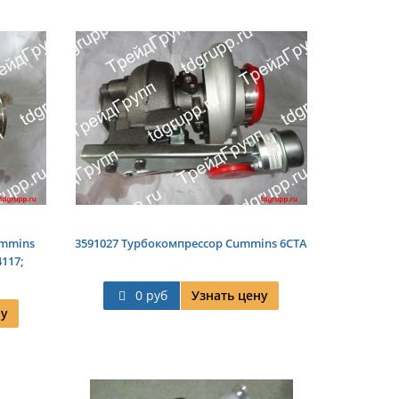
ummins
3591027 Турбокомпрессор Cummins 6CTA
4117;
0 руб
Узнать цену
ну