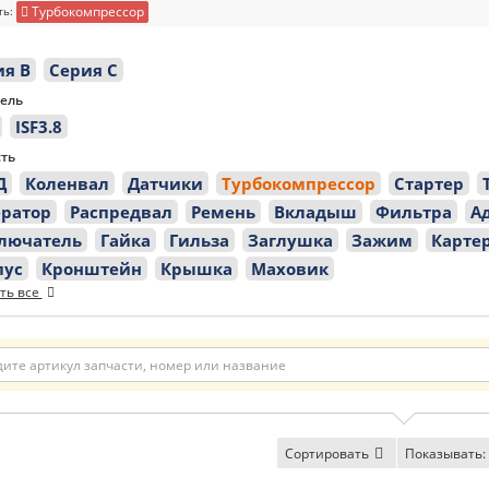
Турбокомпрессор
ть:
ия B
Серия C
ель
ISF3.8
ть
Д
Коленвал
Датчики
Турбокомпрессор
Стартер
ератор
Распредвал
Ремень
Вкладыш
Фильтра
А
лючатель
Гайка
Гильза
Заглушка
Зажим
Карте
пус
Кронштейн
Крышка
Маховик
ть все
Сортировать
Показывать: