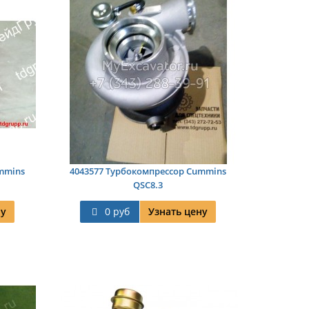
mmins
4043577 Турбокомпрессор Cummins
QSC8.3
ну
0 руб
Узнать цену