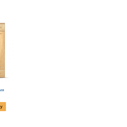
ия
ну
TEL