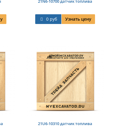
ы
21N6-10700 датчик топлива
ну
0 руб
Узнать цену
ва
21U6-10310 датчик топлива