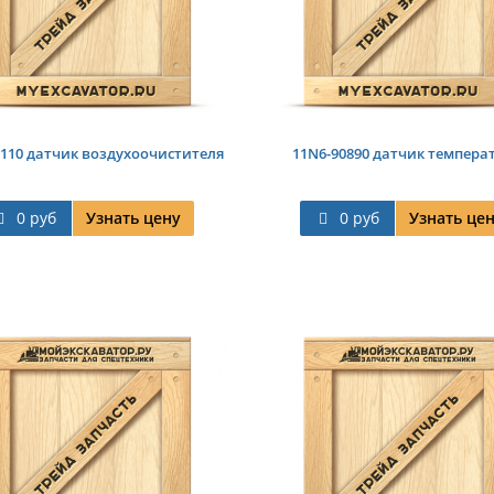
0110 датчик воздухоочистителя
11N6-90890 датчик темпера
0 руб
Узнать цену
0 руб
Узнать це