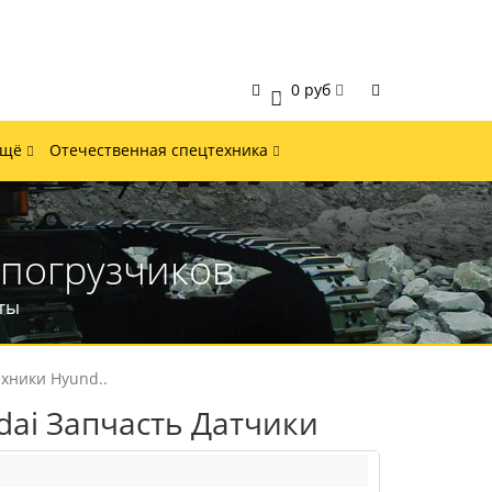
0 руб
0
Ещё
Отечественная спецтехника
 погрузчиков
ты
хники Hyund..
dai Запчасть Датчики