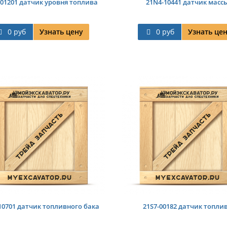
01201 датчик уровня топлива
21N4-10441 датчик масс
0 руб
Узнать цену
0 руб
Узнать це
10701 датчик топливного бака
21S7-00182 датчик топли