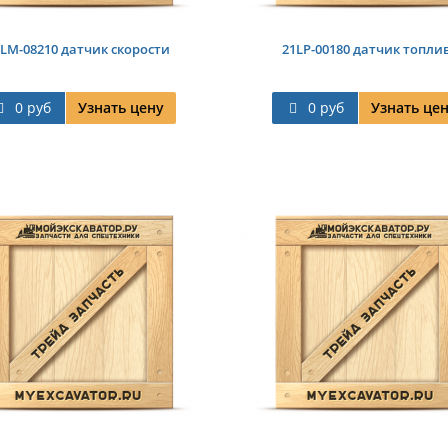
LM-08210 датчик скорости
21LP-00180 датчик топли
0 руб
Узнать цену
0 руб
Узнать це