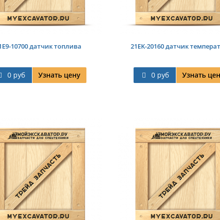
1E9-10700 датчик топлива
21EK-20160 датчик темпера
0 руб
Узнать цену
0 руб
Узнать це