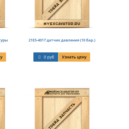
туры
21E5-4017 датчик давления (10 бар.)
ну
0 руб
Узнать цену