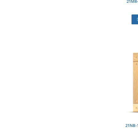
21M8-
21NB-