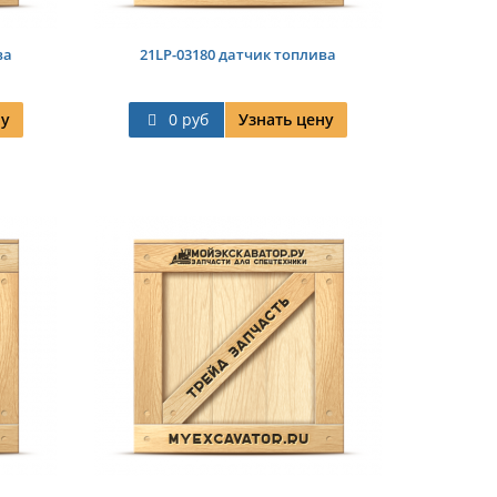
ва
21LP-03180 датчик топлива
ну
0 руб
Узнать цену