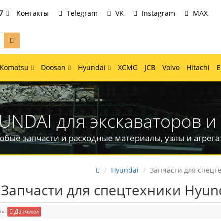
7
Контакты
Telegram
VK
Instagram
MAX
Komatsu
Doosan
Hyundai
XCMG
JCB
Volvo
Hitachi
UNDAI для экскаваторов и
юбые запчасти и расходные материалы, узлы и агрега
Hyundai
Запчасти для спецте
Запчасти для спецтехники Hyun
Датчики
ть: