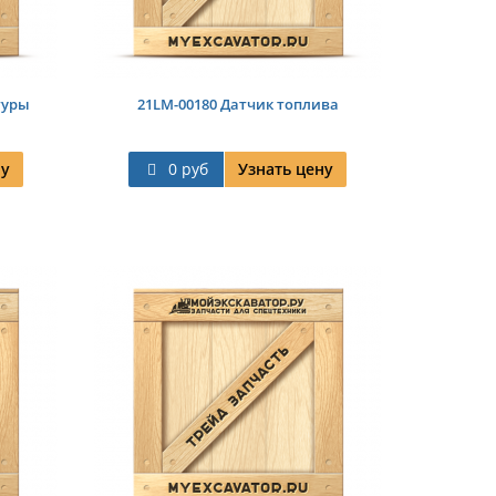
туры
21LM-00180 Датчик топлива
ну
0 руб
Узнать цену