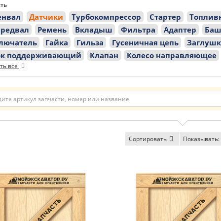
ть
енвал
Датчики
Турбокомпрессор
Стартер
Топлив
предвал
Ремень
Вкладыш
Фильтра
Адаптер
Баш
лючатель
Гайка
Гильза
Гусеничная цепь
Заглушк
ок поддерживающий
Клапан
Колесо направляющее
ть все
Сортировать
Показывать: