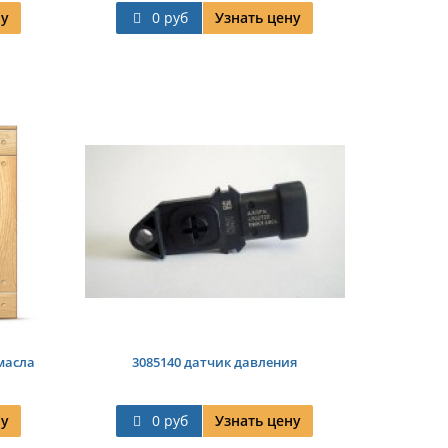
ну
0 руб
Узнать цену
масла
3085140 датчик давления
ну
0 руб
Узнать цену