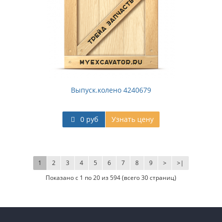
Выпуск.колено 4240679
0 руб
Узнать цену
1
2
3
4
5
6
7
8
9
>
>|
Показано с 1 по 20 из 594 (всего 30 страниц)