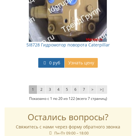
5I8728 Гидромотор поворота Caterpillar
0 руб
Узнать цену
1
2
3
4
5
6
7
>
>|
Показано с 1 по 20 из 122 (всего 7 страниц)
Остались вопросы?
Свяжитесь с нами через форму обратного звонка
Пн-Пт 09:00 – 18:00