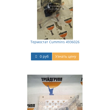
Термостат Cummins 4936026
0 руб
Узнать цену