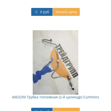
0 руб
Узнать цену
4063294 Трубка топливная (2-й цилиндр) Cummins