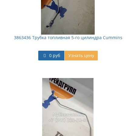
3863436 Трубка топливная 5-го цилиндра Cummins
0 руб
Узнать цену