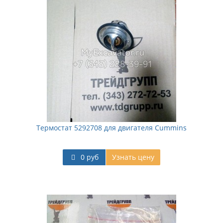
Термостат 5292708 для двигателя Cummins
0 руб
Узнать цену