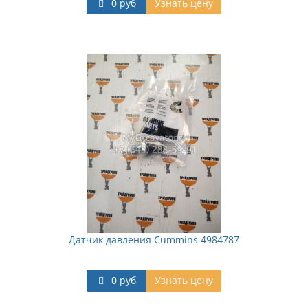
0 руб
Узнать цену
Датчик давления Cummins 4984787
0 руб
Узнать цену