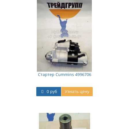
Стартер Cummins 4996706
0 руб
Узнать цену