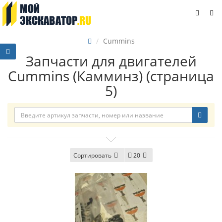
Cummins
Запчасти для двигателей
Cummins (Камминз) (страница
5)
Сортировать
20