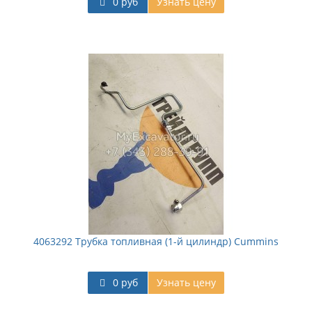
0 руб
Узнать цену
4063292 Трубка топливная (1-й цилиндр) Cummins
0 руб
Узнать цену