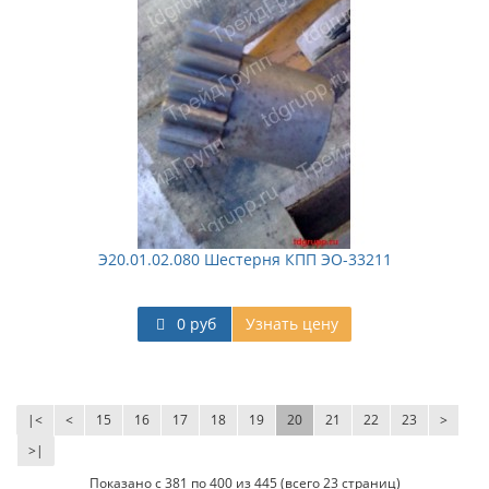
Э20.01.02.080 Шестерня КПП ЭО-33211
0 руб
Узнать цену
|<
<
15
16
17
18
19
20
21
22
23
>
>|
Показано с 381 по 400 из 445 (всего 23 страниц)